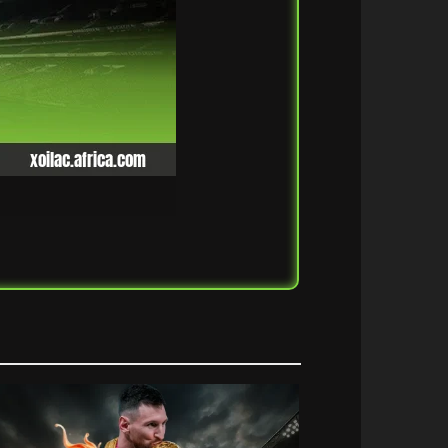
 tầng, giúp mọi người dân đều có thể
ịa chỉ như xoilac365 hay xoilac86 luôn