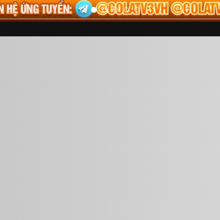
-
-
-
:
TÀI/XỈU
Sớm
Trực tiếp
HDP
Sớm
Trực tiếp