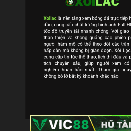
Xoilac
là nền tảng xem bóng đá trực tiếp 
đầu, cung cấp chất lượng hình ảnh Full H
tốc độ truyền tải nhanh chóng. Với giao 
Hình ảnh Full HD & Âm thanh s
thân thiện và không quảng cáo phiền p
người hâm mộ có thể theo dõi các trận
Với chuẩn phân giải Full HD cực nét, 
hấp dẫn mà không bị gián đoạn. Xôi Lạc
bạn cảm nhận rõ rệt không khí cuồng nhi
cung cấp tin tức thể thao, lịch thi đấu và
tích chuyên sâu, giúp người xem có 
Đội ngũ BLV tiếng Việt hài hư
nghiệm hoàn hảo nhất. Tham gia nga
không bỏ lỡ bất kỳ khoảnh khắc nào!
Không chỉ dừng lại ở việc truyền hình t
sâu sắc về chiến thuật, luôn mang lại 
BLV LEO:
Chuyên gia phân tích chiến
Hạng Anh và Cúp C1 Châu Âu.
BLV Batman:
Mang phong cách bình l
động, giúp anh em xua tan cơn buồ