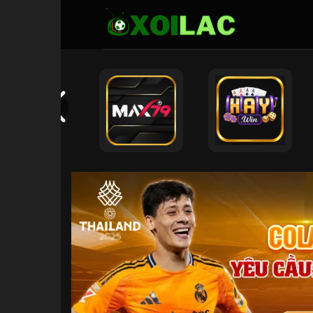
Bỏ
qua
nội
dung