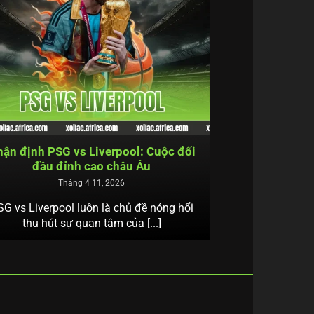
 xem bóng đá mượt mà, vượt xa các nền
psg vs liverpool
ận định PSG vs Liverpool: Cuộc đối
đầu đỉnh cao châu Âu
Tháng 4 11, 2026
SG vs Liverpool luôn là chủ đề nóng hổi
thu hút sự quan tâm của [...]